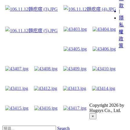
款
|
隱
私
權
政
策
Copyright 2026 by
Hugsys Co., Ltd.
×
Search